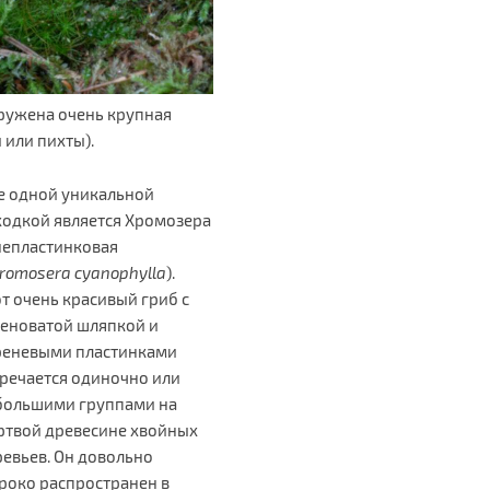
аружена очень крупная
 или пихты).
е одной уникальной
ходкой является Хромозера
непластинковая
romosera
cyanophylla
).
т очень красивый гриб с
леноватой шляпкой и
реневыми пластинками
тречается одиночно или
большими группами на
ртвой древесине хвойных
ревьев. Он довольно
роко распространен в