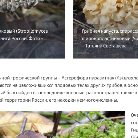
овый (Strobilomyces
Грибная капуста, спарасс
книга России. Фото -
широкопластинковый (Spar
- Татьяна Светашева
чной трофической группы – Астерофора паразитная (
Asteropho
таются на разложившихся плодовых телах других грибов, в ос
рый был найден в заповеднике впервые, распространен также 
всей территории России, его находки немногочисленны.
Оч
со
Ги
(
Hy