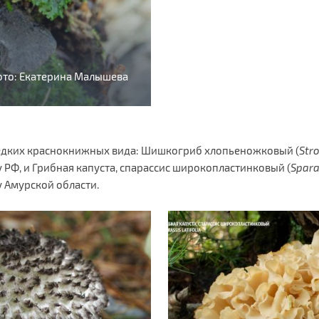
Фото: Екатерина Малышева
едких краснокнижных вида: Шишкогриб хлопьеножковый (
Str
 РФ, и Грибная капуста, спарассис широкопластинковый (
Spara
 Амурской области.