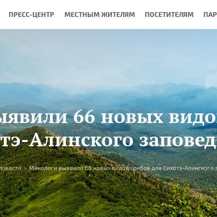
ПРЕСС-ЦЕНТР
МЕСТНЫМ ЖИТЕЛЯМ
ПОСЕТИТЕЛЯМ
ПА
явили 66 новых видо
тэ-Алинского запове
Новости
»
Микологи выявили 66 новых видов грибов для Сихотэ-Алинского 