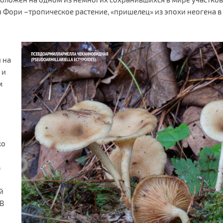
 Фори –тропическое растение, «пришелец» из эпохи неогена 
 на
 и
м
ко
з
й
 В