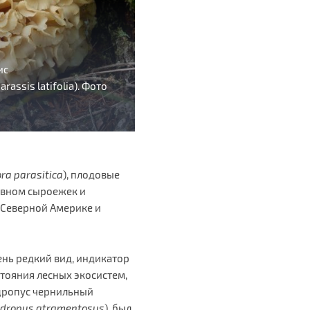
ис
assis latifolia). Фото
ra parasitica
), плодовые
новном сыроежек и
в Северной Америке и
ень редкий вид, индикатор
стояния лесных экосистем,
дропус чернильный
dropus
atramentosus
), был