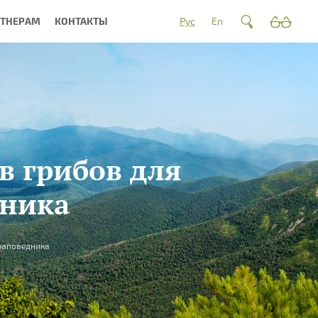
РТНЕРАМ
КОНТАКТЫ
Рус
En
в грибов для
дника
заповедника