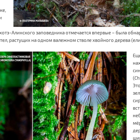
ке,
и
ихотэ-Алинского заповедника отмечается впервые – была обн
тел, растущих на одном валежном стволе хвойного дерева (ели
Ещ
на
си
(
Ch
Это
зе
си
вс
не
мё
де
ши