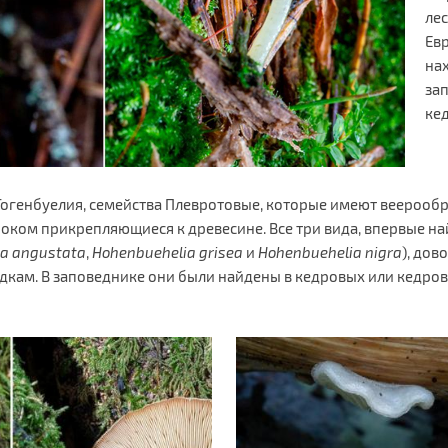
ле
Евр
на
за
ке
 Гогенбуелия, семейства Плевротовые, которые имеют веерооб
боком прикрепляющиеся к древесине. Все три вида, впервые н
ia
angustata
,
Hohenbuehelia grisea
и
Hohenbuehelia
nigra
), дов
дкам. В заповеднике они были найдены в кедровых или кедр