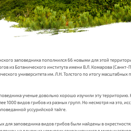
нского заповедника пополнился 66 новыми для этой территор
ов из Ботанического института имени В.Л. Комарова (Санкт-П
ческого университета им. Л.Н. Толстого по итогу масштабных 
аповедника ученые довольно хорошо изучили эту территорию. 
лее 1000 видов грибов из разных групп. Но несмотря на это, 
аповеданной уссурийской тайге.
ых для заповедника видов грибов были найдены в окрестностя
оложен на одном из немногих сохранившихся в мире участков 