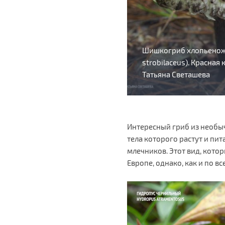
Шишкогриб хлопьеножк
strobilaceus). Красная 
Татьяна Светашева
Интересный гриб из необы
тела которого растут и пи
млечников. Этот вид, кото
Европе, однако, как и по 