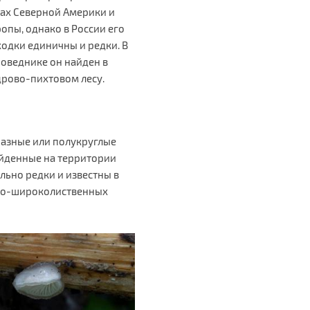
сах Северной Америки и
опы, однако в России его
ходки единичны и редки. В
поведнике он найден в
дрово-пихтовом лесу.
разные или полукруглые
айденные на территории
ольно редки и известны в
ово-широколиственных