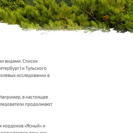
ии видами. Список
етербург) и Тульского
полевых исследовании в
Например, в настоящее
исследователи продолжают
х кордонов «Ясный» и
реликтового леса, где