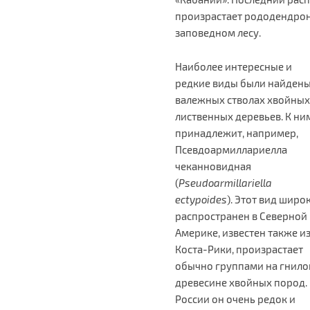
произрастает рододендрон
заповедном лесу.
Наиболее интересные и
редкие виды были найдены
валежных стволах хвойных
лиственных деревьев. К ни
принадлежит, например,
Псевдоармиллариелла
чеканновидная
(
Pseudoarmillariella
ectypoides
). Этот вид широ
распространен в Северной
Америке, известен также и
Коста-Рики, произрастает
обычно группами на гнило
древесине хвойных пород.
России он очень редок и