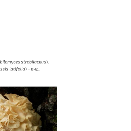
obilomyces strobilaceus
),
ssis latifolia
) – вид,