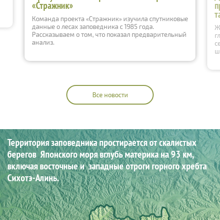
«Стражник»
п
т
Команда проекта «Стражник» изучила спутниковые
данные о лесах заповедника с 1985 года.
Ж
Рассказываем о том, что показал предварительный
г
анализ.
с
ш
Все новости
Территория заповедника простирается от скалистых
берегов
Японского моря вглубь материка на 93 км,
включая восточные и
западные отроги горного хребта
Сихотэ-Алинь.