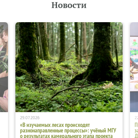
Новости
29.07.2026
2
«В изучаемых лесах происходят
П
разнонаправленные процессы»: учёный МГУ
з
о результатах камерального этапа проекта
Д