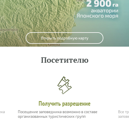
Открыть подробную карту
Посетителю
Получить разрешение
ика
Посещение заповедника возможно в составе
Все т
организованных туристических групп
запов