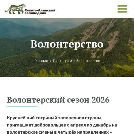
Перейти к основному содержанию
Волонтерство
Вы здесь
Главная
»
Партнерам
»
Волонтерство
Волонтерский сезон 2026
Крупнейший тигриный заповедник страны
приглашает добровольцев с апреля по декабрь на
волонтерские смены в четырёх направлениях –