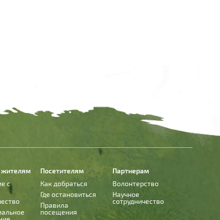
 жителям
Посетителям
Партнерам
е с
Как добраться
Волонтерство
Где остановиться
Научное
чество
сотрудничество
Правила
иальное
посещения
ние