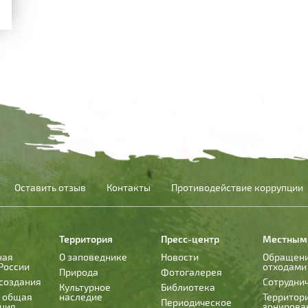
Оставить отзыв
Контакты
Противодействие коррупции
Территория
Пресс-центр
Местным
ная
О заповеднике
Новости
Обращени
России
отходами
Природа
Фотогалерея
создания
Сотрудни
Культурное
Библиотека
и общая
наследие
Территор
Периодическое
ция
зонирова