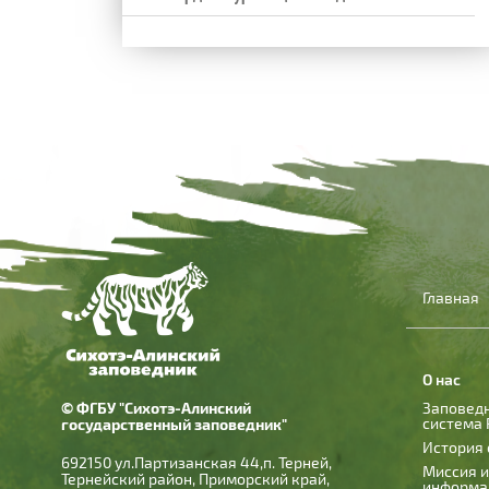
Главная
О нас
© ФГБУ "Сихотэ-Алинский
Заповед
система 
государственный заповедник"
История 
692150 ул.Партизанская 44,п. Терней,
Миссия 
Тернейский район, Приморский край,
информа