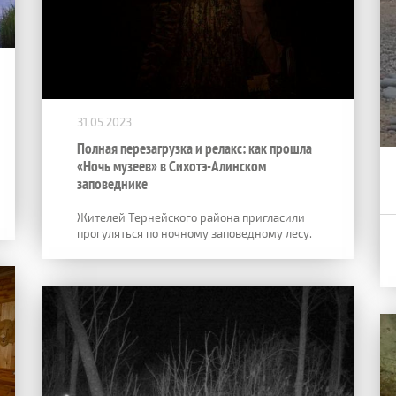
31.05.2023
Полная перезагрузка и релакс: как прошла
«Ночь музеев» в Сихотэ-Алинском
заповеднике
Жителей Тернейского района пригласили
прогуляться по ночному заповедному лесу.