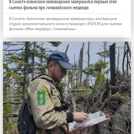
В Сихотэ-Алинском заповеднике завершился первый этап
съемок фильма про гималайского медведя
В Сихотэ-Алинском заповеднике завершилась экспедиция
студии документального кино о природе LESFILM для съемок
фильма «Мои медведи. Гималайцы».