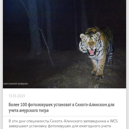
13.10.2021
Более 100 фотоловушек установят в Сихотэ-Алинском для
учета амурского тигра
В эти дни специалисты Сихотэ-Алинского заповедника и WCS
завершают установку фотоловушек для ежегодного учета