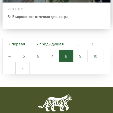
29.09.2021
Во Владивостоке отметили день тигра
« первая
‹ предыдущая
…
3
4
5
6
7
8
9
10
›
»