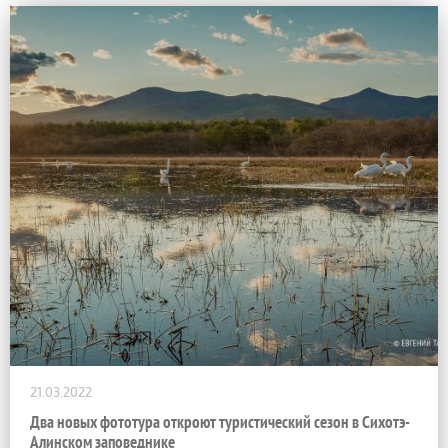
21.03.2022
Два новых фототура откроют туристический сезон в Сихотэ-
Алинском заповеднике