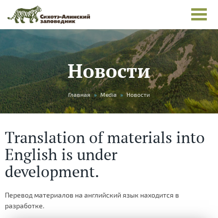
Новости
You
Главная
»
Media
»
Новости
are
here
Translation of materials into
English is under
development.
Перевод материалов на английский язык находится в
разработке.