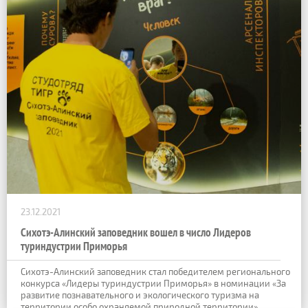
23.12.2021
Сихотэ-Алинский заповедник вошел в число Лидеров
туриндустрии Приморья
Сихотэ-Алинский заповедник стал победителем регионального
конкурса «Лидеры туриндустрии Приморья» в номинации «За
развитие познавательного и экологического туризма на
территории особо охраняемой природной территории».