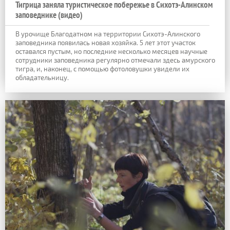
Тигрица заняла туристическое побережье в Сихотэ-Алинском
заповеднике (видео)
В урочище Благодатном на территории Сихотэ-Алинского
заповедника появилась новая хозяйка. 5 лет этот участок
оставался пустым, но последние несколько месяцев научные
сотрудники заповедника регулярно отмечали здесь амурского
тигра, и, наконец, с помощью фотоловушки увидели их
обладательницу.