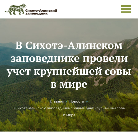
Skip to main content
В Сихотэ-Алинском
заповеднике провели
учет крупнейшей совы
в мире
You are here
Главная
»
Новости
»
В Сихотэ-Алинском заповеднике провели учет крупнейшей совы
в мире