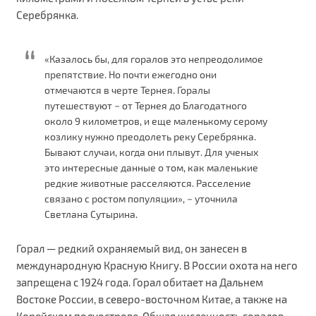
Серебрянка.
«Казалось бы, для горалов это непреодолимое
препятствие. Но почти ежегодно они
отмечаются в черте Тернея. Горалы
путешествуют − от Тернея до Благодатного
около 9 километров, и еще маленькому серому
козлику нужно преодолеть реку Серебрянка.
Бывают случаи, когда они плывут. Для ученых
это интересные данные о том, как маленькие
редкие животные расселяются. Расселение
связано с ростом популяции», − уточнила
Светлана Сутырина.
Горал — редкий охраняемый вид, он занесен в
международную Красную Книгу. В России охота на него
запрещена с 1924 года. Горал обитает на Дальнем
Востоке России, в северо-восточном Китае, а также на
Корейском полуострове. Общая численность горалов