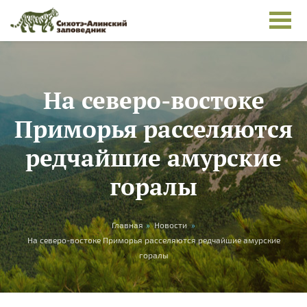
Skip to main content
На северо-востоке
Приморья расселяются
редчайшие амурские
горалы
You are here
Главная
»
Новости
»
На северо-востоке Приморья расселяются редчайшие амурские
горалы