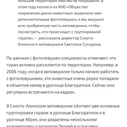
большие территории ими мы не покрывали. В
этом году коллеги из АНО «Общество
сохранения диких животных» выделили нам
дополнительные фотоловушки, и мы закрыли
всю прибрежную часть заповедника, чтобы
посмотреть, что происходит с группировкой
горала», − рассказала директор Сихотэ-
Алинского заповедника Светлана Сутырина.
По данным с фотоловушек специалисты отмечают, что
горал активно расселяется по территории. Например, в
2006 году, когда в заповеднике только начали работать
с фотоловушками, эти животные очень редко попадали
в объектив камер в урочище Благодатное. Сейчас они
регулярно встречаются на кадрах.
В Сихотэ-Алинском заповеднике обитают две основные
группировки горала: в урочище Благодатном и в
урочище Абрек, они разделены несколькими
километрами и поселком Терней в устье реки