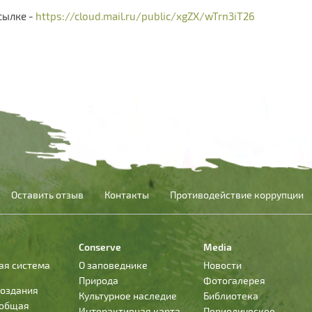
сылке -
https://cloud.mail.ru/public/xgZX/wTrn3iT26
Оставить отзыв
Контакты
Противодействие коррупции
Conserve
Media
ая система
О заповеднике
Новости
Природа
Фотогалерея
создания
Культурное наследие
Библиотека
 общая
Интерактивная карта
Периодическое