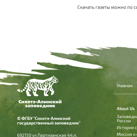
Скачать газеты можно по с
Главная
About Us
Заповедн
© ФГБУ "Сихотэ-Алинский
России
государственный заповедник"
История 
Миссия и
692150 ул.Партизанская 44,п.