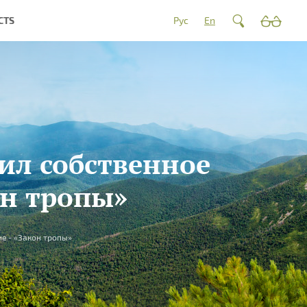
CTS
Рус
En
ил собственное
он тропы»
е - «Закон тропы»