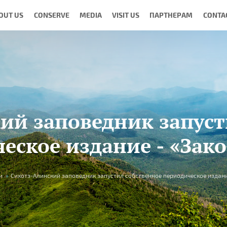
OUT US
CONSERVE
MEDIA
VISIT US
ПАРТНЕРАМ
CONTA
ий заповедник запуст
еское издание - «Зак
и
»
Сихотэ-Алинский заповедник запустил собственное периодическое издани