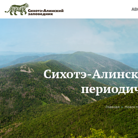
Skip to main content
AB
Сихотэ-Алинск
периодич
You are here
Главная
»
Новост