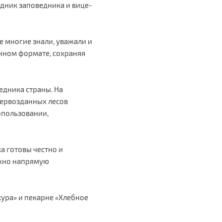
удник заповедника и вице-
е многие знали, уважали и
нном формате, сохраняя
едника страны. На
первозданных лесов
опользовании,
а готовы честно и
ожно напрямую
кура» и пекарне «Хлебное