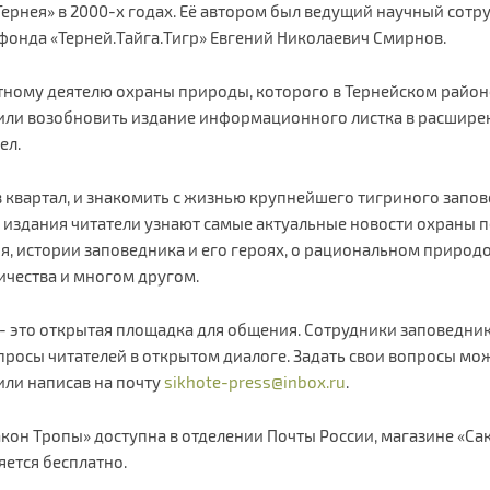
Тернея» в 2000-х годах. Её автором был ведущий научный сотр
фонда «Терней.Тайга.Тигр» Евгений Николаевич Смирнов.
тному деятелю охраны природы, которого в Тернейском район
шили возобновить издание информационного листка в расшире
ел.
 в квартал, и знакомить с жизнью крупнейшего тигриного запов
 издания читатели узнают самые актуальные новости охраны 
я, истории заповедника и его героях, о рациональном природ
ичества и многом другом.
 - это открытая площадка для общения. Сотрудники заповедник
опросы читателей в открытом диалоге. Задать свои вопросы м
или написав на почту
sikhote-press@inbox.ru
.
Закон Тропы» доступна в отделении Почты России, магазине «Са
яется бесплатно.