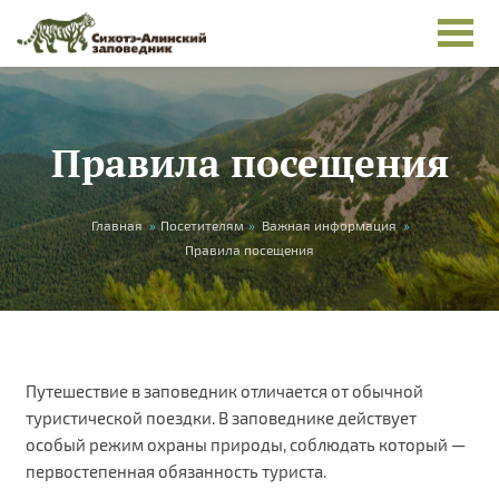
Перейти к основному содержанию
Правила посещения
Вы здесь
Главная
»
Посетителям
»
Важная информация
»
Правила посещения
Путешествие в заповедник отличается от обычной
туристической поездки. В заповеднике действует
особый режим охраны природы, соблюдать который —
первостепенная обязанность туриста.