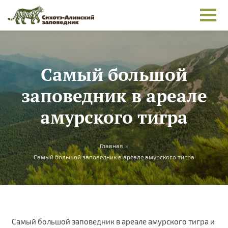
Перейти к основному содержанию
Самый большой
заповедник в ареале
амурского тигра
Вы здесь
Главная
»
Самый большой заповедник в ареале амурского тигра
Самый большой заповедник в ареале амурского тигра и