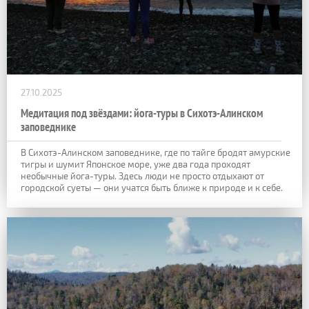
27.10.2025
Медитация под звёздами: йога-туры в Сихотэ-Алинском
заповеднике
В Сихотэ-Алинском заповеднике, где по тайге бродят амурские
тигры и шумит Японское море, уже два года проходят
необычные йога-туры. Здесь люди не просто отдыхают от
городской суеты — они учатся быть ближе к природе и к себе.