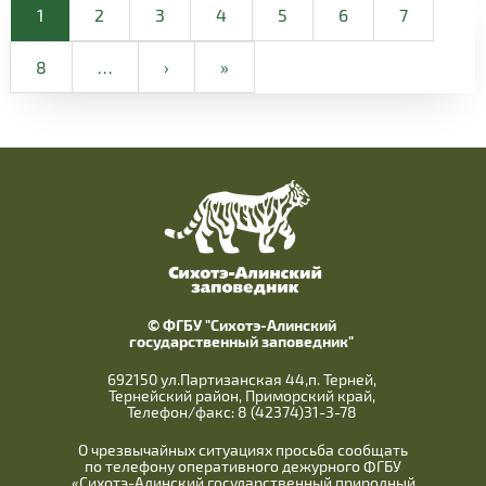
1
2
3
4
5
6
7
8
…
›
»
© ФГБУ "Сихотэ-Алинский
государственный заповедник"
692150 ул.Партизанская 44,п. Терней,
Тернейский район, Приморский край,
Телефон/факс: 8 (42374)31-3-78
О чрезвычайных ситуациях просьба сообщать
по телефону оперативного дежурного ФГБУ
«Сихотэ-Алинский государственный природный