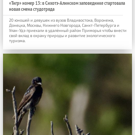
«Тигр» номер 13: в Сихотэ-Алинском заповеднике стартовала
новая смена студотряда
20 юношей и девушек из вузов Владивостока, Воронежа,
Донецка, Москвы, Нижнего Новгорода, Санкт-Петербурга и
Улан-Удэ приехали в удалённый район Приморья чтобы внести
свой вклад в охрану природы и развитие экологического
туризма.