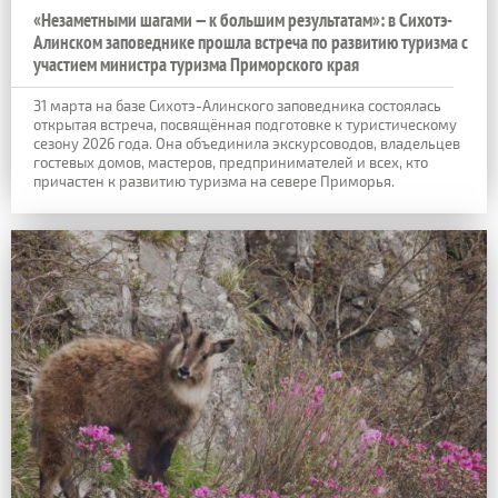
«Незаметными шагами — к большим результатам»: в Сихотэ-
Алинском заповеднике прошла встреча по развитию туризма с
участием министра туризма Приморского края
31 марта на базе Сихотэ-Алинского заповедника состоялась
открытая встреча, посвящённая подготовке к туристическому
сезону 2026 года. Она объединила экскурсоводов, владельцев
гостевых домов, мастеров, предпринимателей и всех, кто
причастен к развитию туризма на севере Приморья.