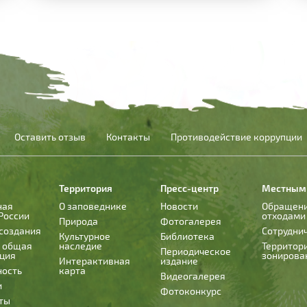
Оставить отзыв
Контакты
Противодействие коррупции
Территория
Пресс-центр
Местным
ная
О заповеднике
Новости
Обращени
России
отходами
Природа
Фотогалерея
создания
Сотрудни
Культурное
Библиотека
и общая
наследие
Территор
Периодическое
ция
зонирова
Интерактивная
издание
ность
карта
Видеогалерея
и
Фотоконкурс
ты