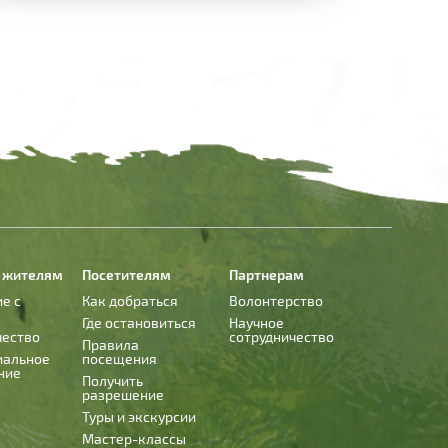
 жителям
Посетителям
Партнерам
е с
Как добраться
Волонтерство
Где остановиться
Научное
чество
сотрудничество
Правила
иальное
посещения
ние
Получить
разрешение
Туры и экскурсии
Мастер-классы