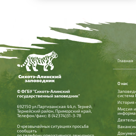
Главная
О нас
© ФГБУ "Сихотэ-Алинский
Заповед
система 
государственный заповедник"
История 
692150 ул.Партизанская 44,п. Терней,
Миссия 
Тернейский район, Приморский край,
информа
Телефон/факс: 8 (42374)31-3-78
Деятель
О чрезвычайных ситуациях просьба
Ваканси
сообщать
Докумен
по телефону оперативного дежурного