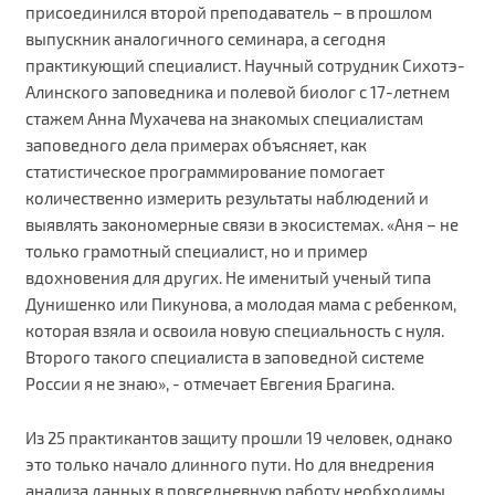
присоединился второй преподаватель – в прошлом
выпускник аналогичного семинара, а сегодня
практикующий специалист. Научный сотрудник Сихотэ-
Алинского заповедника и полевой биолог с 17-летнем
стажем Анна Мухачева на знакомых специалистам
заповедного дела примерах объясняет, как
статистическое программирование помогает
количественно измерить результаты наблюдений и
выявлять закономерные связи в экосистемах. «Аня – не
только грамотный специалист, но и пример
вдохновения для других. Не именитый ученый типа
Дунишенко или Пикунова, а молодая мама с ребенком,
которая взяла и освоила новую специальность с нуля.
Второго такого специалиста в заповедной системе
России я не знаю», - отмечает Евгения Брагина.
Из 25 практикантов защиту прошли 19 человек, однако
это только начало длинного пути. Но для внедрения
анализа данных в повседневную работу необходимы