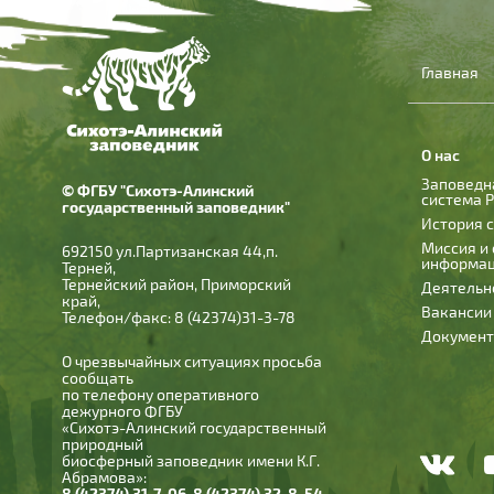
Главная
О нас
Заповедн
© ФГБУ "Сихотэ-Алинский
система 
государственный заповедник"
История 
Миссия и
692150 ул.Партизанская 44,п.
информа
Терней,
Тернейский район, Приморский
Деятельн
край,
Вакансии
Телефон/факс: 8 (42374)31-3-78
Докумен
О чрезвычайных ситуациях просьба
сообщать
по телефону оперативного
дежурного ФГБУ
«Сихотэ-Алинский государственный
природный
биосферный заповедник имени К.Г.
Абрамова»:
8 (42374) 31-7-06
,
8 (42374) 32-8-54