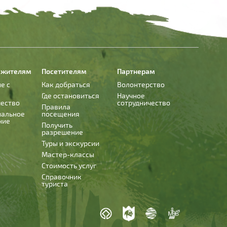
 жителям
Посетителям
Партнерам
е с
Как добраться
Волонтерство
Где остановиться
Научное
чество
сотрудничество
Правила
иальное
посещения
ние
Получить
разрешение
Туры и экскурсии
Мастер-классы
Стоимость услуг
Справочник
туриста