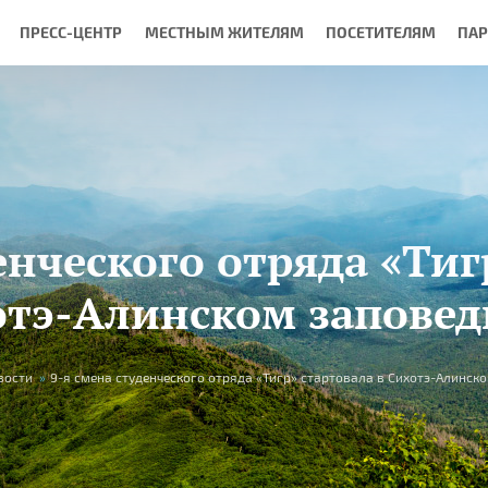
ПРЕСС-ЦЕНТР
МЕСТНЫМ ЖИТЕЛЯМ
ПОСЕТИТЕЛЯМ
ПА
енческого отряда «Тиг
отэ-Алинском заповед
вости
»
9-я смена студенческого отряда «Тигр» стартовала в Сихотэ-Алинск