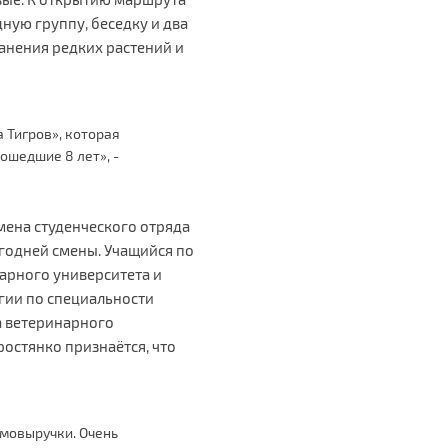
ную группу, беседку и два
ранения редких растений и
 Тигров», которая
ошедшие 8 лет», -
смена студенческого отряда
огодней смены. Учащийся по
арного университета и
гии по специальности
а ветеринарного
остянко признаётся, что
имовыручки. Очень