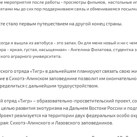
е мероприятия после работы - просмотры фильмов, настольные иг
бятами мы до сих пор поддерживаем связь и обмениваемся посылк
кте стало первым путешествием на другой конец страны.
огда я вышла из автобуса - это запах. Он для меня новый и ни с че
ра - яркая, густая, насыщенная» - Ангелина Филатова, студентка 
кого аграрного университета.
ского отряда «Тигр» в дальнейшем планируют связать свою ж
е в Сихотэ-Алинском заповеднике позволит им окончательно
пределиться с дальнейшим трудоустройством.
й отряд «Тигр» – образовательно-просветительский проект, со
 целью развития экотуризма на Дальнем Востоке России и под
роект реализуется на территории двух федеральных особо 
рая: Сихотэ-Алинского и Лазовского заповедников.