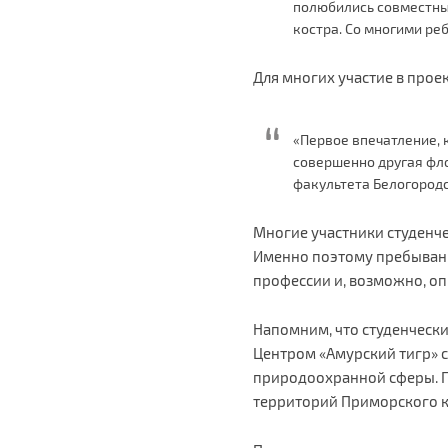
полюбились совместны
костра. Со многими ре
Для многих участие в прое
«Первое впечатление, к
совершенно другая фло
факультета Белогородс
Многие участники студенче
Именно поэтому пребывани
профессии и, возможно, о
Напомним, что студенчески
Центром «Амурский тигр» с
природоохранной сферы. П
территорий Приморского к