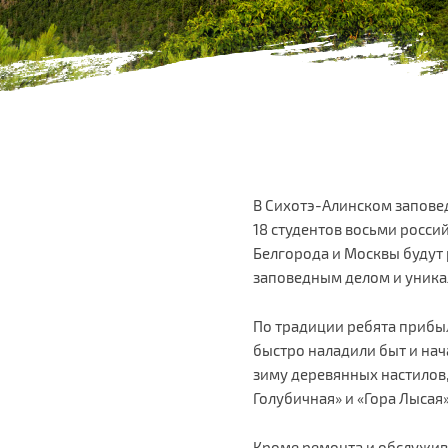
В Сихотэ-Алинском заповед
18 студентов восьми россий
Белгорода и Москвы будут 
заповедным делом и уника
По традиции ребята прибыл
быстро наладили быт и на
зиму деревянных настилов,
Голубичная» и «Гора Лысая
Кроме ремонта и обслужив