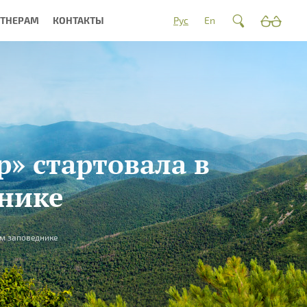
РТНЕРАМ
КОНТАКТЫ
Рус
En
р» стартовала в
нике
ом заповеднике