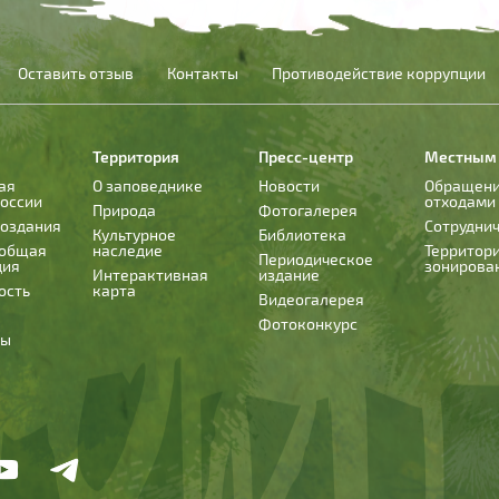
Оставить отзыв
Контакты
Противодействие коррупции
Территория
Пресс-центр
Местным
ая
О заповеднике
Новости
Обращени
России
отходами
Природа
Фотогалерея
создания
Сотрудни
Культурное
Библиотека
 общая
наследие
Территор
Периодическое
ция
зонирова
Интерактивная
издание
ость
карта
Видеогалерея
Фотоконкурс
ты