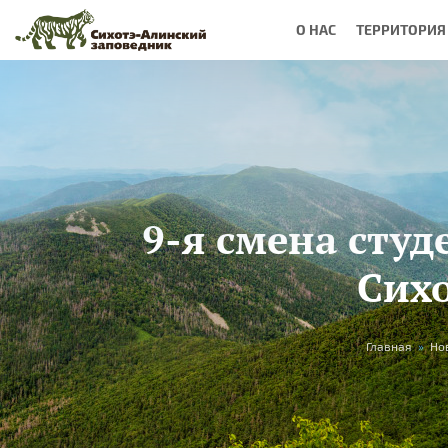
Перейти к основному содержанию
О НАС
ТЕРРИТОРИЯ
9-я смена студ
Сих
Вы здесь
Главная
»
Но