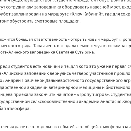
ут сотрудникам заповедника оборудовать навесной мост, вход
работ запланирован на маршруте «Ключ Кабаний», где для сох
тоит обустроить смотровые площадки.
 ложится большая ответственность - открыть новый маршрут «Тропа
енческого отряда. Такая честь выпадала немногим участникам за пр
хотэ-Алинского заповедника Светлана Сутырина.
реди студентов есть новички и те, для кого это уже не первая 
отэ-Алинский заповедник вернулись четверо участников прошл
ло» Андрей Новиченок Дальневосточного государственного агр
ударственной академии ветеринарной медицины и биотехноло
нцева приехали закончить начатое - «Тропу тигров». Студентк
сударственной сельскохозяйственной академии Анастасия Хвор
бая атмосфера:
атления даже не от отдельных событий, а от общей атмосферы вза