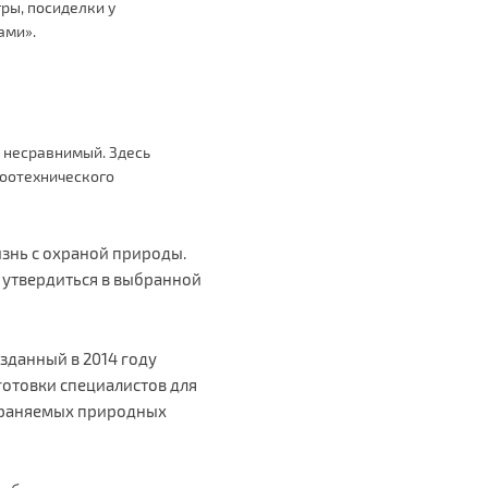
ры, посиделки у
ами».
м несравнимый. Здесь
зоотехнического
изнь с охраной природы.
 утвердиться в выбранной
зданный в 2014 году
готовки специалистов для
охраняемых природных