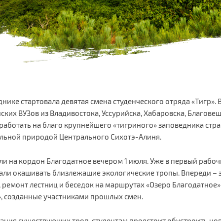
нике стартовала девятая смена студенческого отряда «Тигр». 
ских ВУЗов из Владивостока, Уссурийска, Хабаровска, Благовещ
работать на благо крупнейшего «тигриного» заповедника стра
льной природой Центрального Сихотэ-Алиня.
и на кордон Благодатное вечером 1 июля. Уже в первый рабоч
чали окашивать близлежащие экологические тропы. Впереди –
 ремонт лестниц и беседок на маршрутах «Озеро Благодатное»
», созданные участниками прошлых смен.
ания существующих троп, студентам предстоит обустроить но