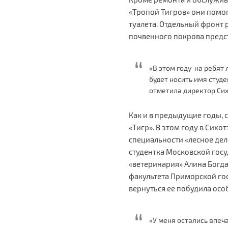
«Тропой Тигров» они помог
туалета. Отдельный фронт 
почвенного покрова предс
«В этом году на ребят
будет носить имя студ
отметила директор Си
Как и в предыдущие годы, с
«Тигр». В этом году в Сих
специальности «лесное де
студентка Московской гос
«ветеринария» Алина Богда
факультета Приморской го
вернуться ее побудила осо
«У меня остались впеч