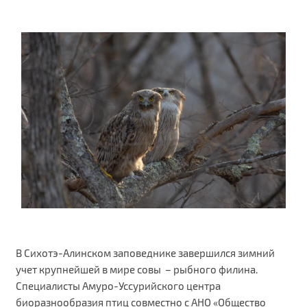
В Сихотэ-Алинском заповеднике завершился зимний
учет крупнейшей в мире совы – рыбного филина.
Специалисты Амуро-Уссурийского центра
биоразнообразия птиц совместно с АНО «Общество