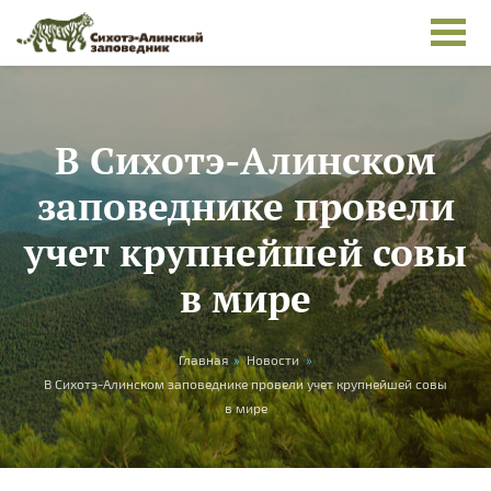
Перейти к основному содержанию
В Сихотэ-Алинском
заповеднике провели
учет крупнейшей совы
в мире
Вы здесь
Главная
»
Новости
»
В Сихотэ-Алинском заповеднике провели учет крупнейшей совы
в мире