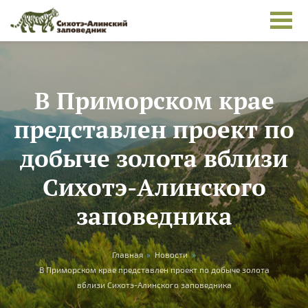
Перейти к основному содержанию
В Приморском крае
представлен проект по
добыче золота вблизи
Сихотэ-Алинского
заповедника
Вы здесь
Главная
»
Новости
»
В Приморском крае представлен проект по добыче золота
вблизи Сихотэ-Алинского заповедника