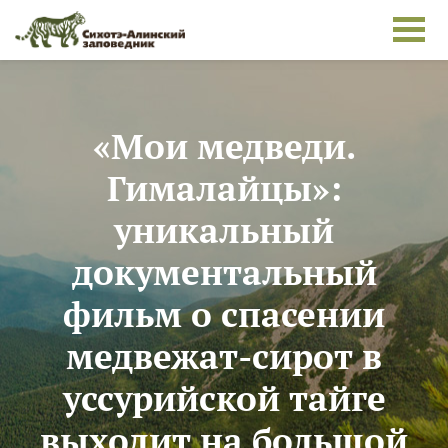
Перейти к основному содержанию
«Мои медведи.
Гималайцы»:
уникальный
документальный
фильм о спасении
медвежат-сирот в
уссурийской тайге
выходит на большой