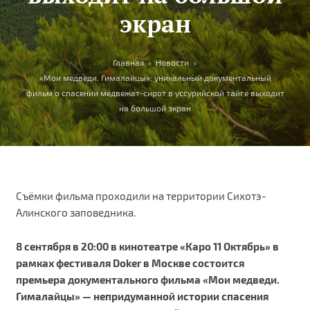
экран
Вы здесь
Главная
»
Новости
»
«Мои медведи. Гималайцы»: уникальный документальный
фильм о спасении медвежат-сирот в уссурийской тайге выходит
на большой экран
Съёмки фильма проходили на территории Сихотэ-
Алинского заповедника.
8 сентября в 20:00 в кинотеатре «Каро 11 Октябрь» в
рамках фестиваля Doker в Москве состоится
премьера документального фильма «Мои медведи.
Гималайцы» — непридуманной истории спасения