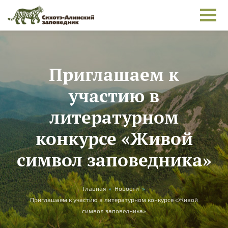
Skip to main content
Приглашаем к
участию в
литературном
конкурсе «Живой
символ заповедника»
You are here
Главная
»
Новости
»
Приглашаем к участию в литературном конкурсе «Живой
символ заповедника»