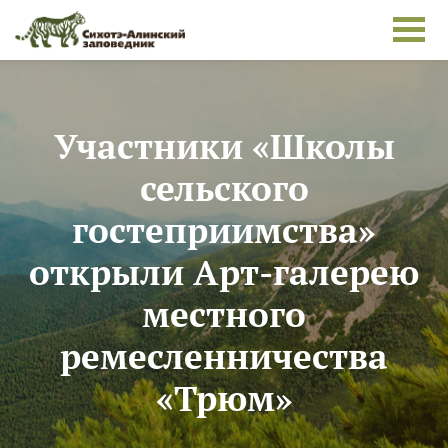
Skip to main content
Участники «Школы
сельского
гостеприимства»
открыли Арт-галерею
местного
ремесленничества
«Трюм»