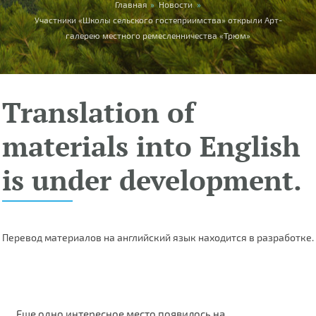
You are here
Главная
»
Новости
»
Участники «Школы сельского гостеприимства» открыли Арт-
галерею местного ремесленничества «Трюм»
Translation of
materials into English
is under development.
Перевод материалов на английский язык находится в разработке.
Еще одно интересное место появилось на