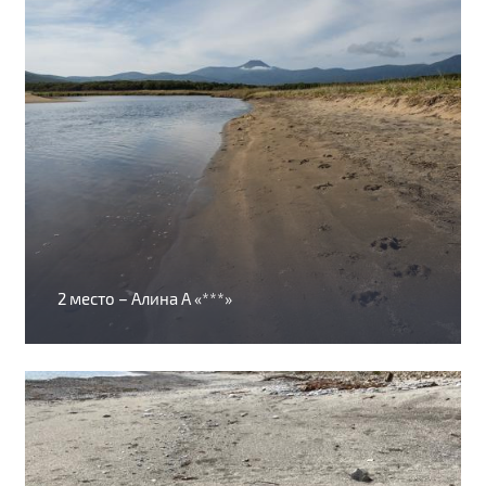
2 место – Алина А «***»