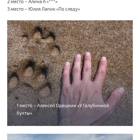
2 место – Алина А «***»
3 место – Юлия Лапик «По следу»
1 место – Алексей Орешкин «У Голубичной
бухты»