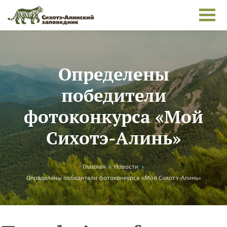
Skip to main content
Определены
победители
фотоконкурса «Мой
Сихотэ-Алинь»
You are here
Главная
»
Новости
»
Определены победители фотоконкурса «Мой Сихотэ-Алинь»