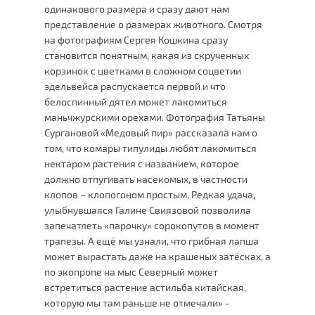
одинакового размера и сразу дают нам
представление о размерах животного. Смотря
на фотографиям Сергея Кошкина сразу
становится понятным, какая из скрученных
корзинок с цветками в сложном соцветии
эдельвейса распускается первой и что
белоспинный дятел может лакомиться
маньчжурскими орехами. Фотография Татьяны
Сургановой «Медовый пир» рассказала нам о
том, что комары типулиды любят лакомиться
нектаром растения с названием, которое
должно отпугивать насекомых, в частности
клопов – клопогоном простым. Редкая удача,
улыбнувшаяся Галине Свиязовой позволила
запечатлеть «парочку» сорокопутов в момент
трапезы. А ещё мы узнали, что грибная лапша
может вырастать даже на крашеных затёсках, а
по экопропе на мыс Северный может
встретиться растение астильба китайская,
которую мы там раньше не отмечали» -