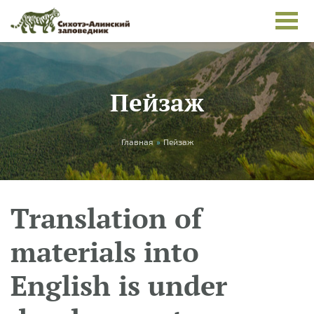
Skip to main content
Пейзаж
You are here
Главная
»
Пейзаж
Translation of
materials into
English is under