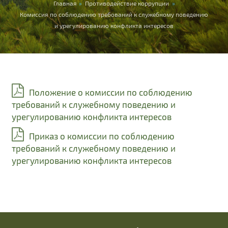
Вы здесь
Главная
»
Противодействие коррупции
»
Комиссия по соблюдению требований к служебному поведению
и урегулированию конфликта интересов
Положение о комиссии по соблюдению
требований к служебному поведению и
урегулированию конфликта интересов
Приказ о комиссии по соблюдению
требований к служебному поведению и
урегулированию конфликта интересов