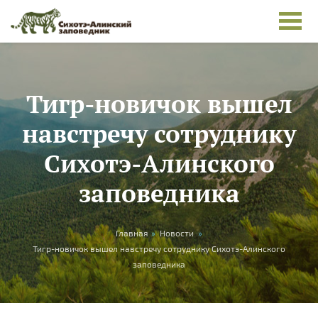
Skip to main content
Тигр-новичок вышел
навстречу сотруднику
Сихотэ-Алинского
заповедника
You are here
Главная
»
Новости
»
Тигр-новичок вышел навстречу сотруднику Сихотэ-Алинского
заповедника