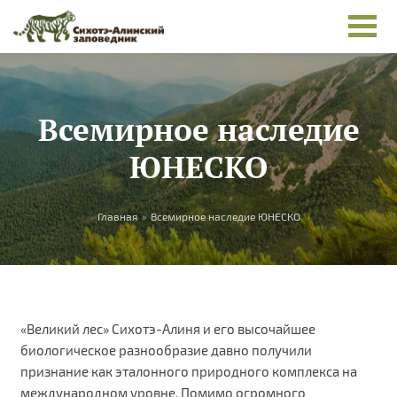
Перейти к основному содержанию
Всемирное наследие
ЮНЕСКО
Вы здесь
Главная
»
Всемирное наследие ЮНЕСКО
«Великий лес» Сихотэ-Алиня и его высочайшее
биологическое разнообразие давно получили
признание как эталонного природного комплекса на
международном уровне. Помимо огромного