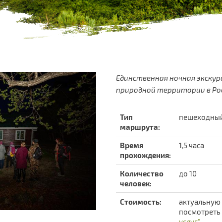
Единственная ночная экскур
природной территории в Ро
Тип
пешеходный
маршрута:
Время
1,5 часа
прохождения:
Количество
до 10
человек:
Стоимость:
актуальную
посмотреть 
услуг"
.