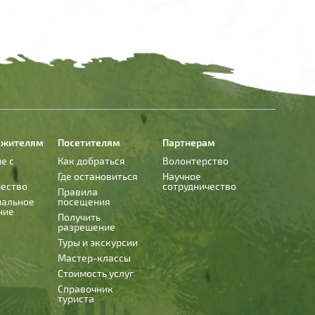
 жителям
Посетителям
Партнерам
е с
Как добраться
Волонтерство
Где остановиться
Научное
чество
сотрудничество
Правила
иальное
посещения
ние
Получить
разрешение
Туры и экскурсии
Мастер-классы
Стоимость услуг
Справочник
туриста