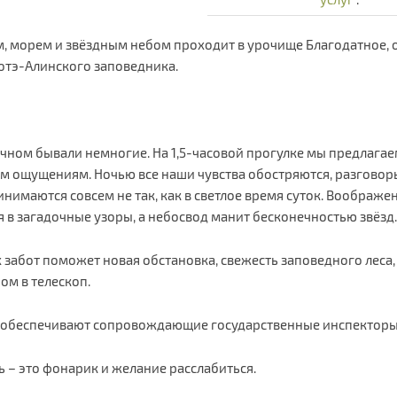
м, морем и звёздным небом проходит в урочище Благодатное, 
отэ-Алинского заповедника.
ночном бывали немногие. На 1,5-часовой прогулке мы предлага
м ощущениям. Ночью все наши чувства обостряются, разговоры
нимаются совсем не так, как в светлое время суток. Воображ
ся в загадочные узоры, а небосвод манит бесконечностью звёзд
 забот поможет новая обстановка, свежесть заповедного леса,
ом в телескоп.
 обеспечивают сопровождающие государственные инспекторы
ть – это фонарик и желание расслабиться.