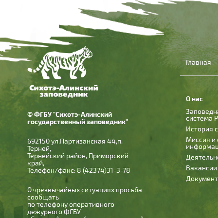
Главная
О нас
Заповедн
© ФГБУ "Сихотэ-Алинский
система 
государственный заповедник"
История 
Миссия и
692150 ул.Партизанская 44,п.
информа
Терней,
Тернейский район, Приморский
Деятельн
край,
Вакансии
Телефон/факс: 8 (42374)31-3-78
Докумен
О чрезвычайных ситуациях просьба
сообщать
по телефону оперативного
дежурного ФГБУ