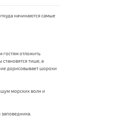
откуда начинаются самые
ем гостям отложить
 становятся тише, а
ение дорисовывает шорохи
.
 шум морских волн и
 заповедника.