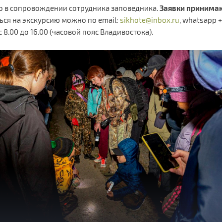
о в сопровождении сотрудника заповедника.
Заявки принимают
ься на экскурсию можно по email:
sikhote@inbox.ru
, whatsapp 
с 8.00 до 16.00 (часовой пояс Владивостока).