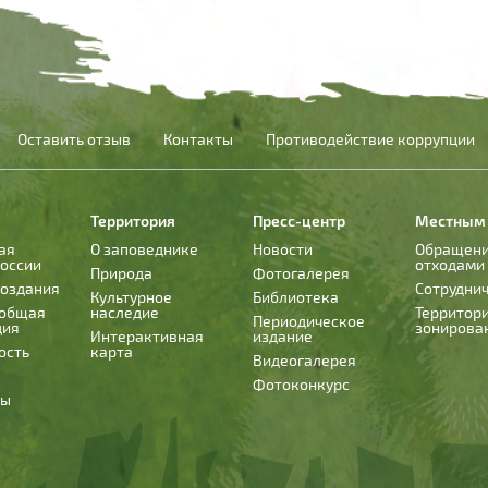
Оставить отзыв
Контакты
Противодействие коррупции
Территория
Пресс-центр
Местным
ая
О заповеднике
Новости
Обращени
России
отходами
Природа
Фотогалерея
создания
Сотрудни
Культурное
Библиотека
 общая
наследие
Территор
Периодическое
ция
зонирова
Интерактивная
издание
ость
карта
Видеогалерея
Фотоконкурс
ты