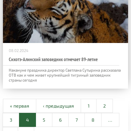
08.02.2024
Сихотэ-Алинский заповедник отмечает 89-летие
Накануне праздника директор Светлана Сутырина рассказала
ОТВ как и чем живет крупнейший тигриный заповедник
страны сегодня
« первая
‹ предыдущая
1
2
3
4
5
6
7
8
…