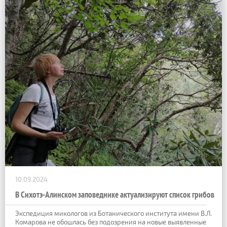
10.09.2024
В Сихотэ-Алинском заповеднике актуализируют список грибов
Экспедиция микологов из Ботанического института имени В.Л.
Комарова не обошлась без подозрения на новые выявленные