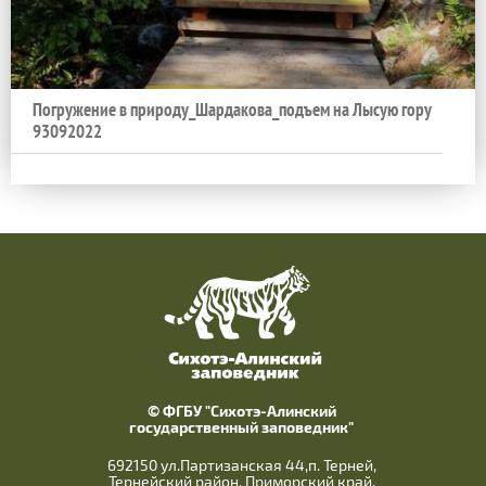
Погружение в природу_Шардакова_подъем на Лысую гору
93092022
© ФГБУ "Сихотэ-Алинский
государственный заповедник"
692150 ул.Партизанская 44,п. Терней,
Тернейский район, Приморский край,