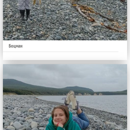
Боцман