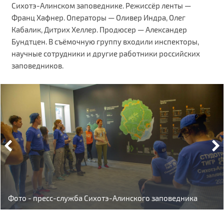
Сихотэ-Алинском заповеднике. Режиссёр ленты —
Франц Хафнер. Операторы — Оливер Индра, Олег
Кабалик, Дитрих Хеллер. Продюсер — Александер
Бундтцен. В съёмочную группу входили инспекторы,
научные сотрудники и другие работники российских
заповедников.
Фото - пресс-служба Сихотэ-Алинского заповедника
Фото - пресс-служба Сихотэ-Алинского заповедника
Фото - пресс-служба Сихотэ-Алинского заповедника
Фото - пресс-служба Сихотэ-Алинского заповедника
Фото - пресс-служба Сихотэ-Алинского заповедника
Фото - пресс-служба Сихотэ-Алинского заповедника
Фото - пресс-служба Сихотэ-Алинского заповедника
Фото - пресс-служба Сихотэ-Алинского заповедника
Фото - пресс-служба Сихотэ-Алинского заповедника