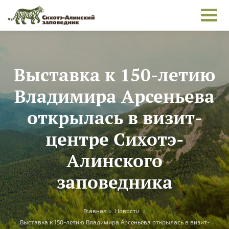
Перейти к основному содержанию
Выставка к 150-летию
Владимира Арсеньева
открылась в визит-
центре Сихотэ-
Алинского
заповедника
Вы здесь
Главная
»
Новости
»
Выставка к 150-летию Владимира Арсеньева открылась в визит-