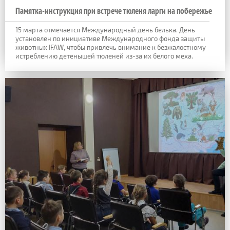
Памятка-инструкция при встрече тюленя ларги на побережье
15 марта отмечается Международный день белька. День
установлен по инициативе Международного фонда защиты
животных IFAW, чтобы привлечь внимание к безжалостному
истреблению детенышей тюленей из-за их белого меха.