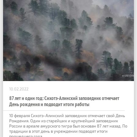
10.02.2022
87 лет и один год: Сихотэ-Алинский заповедник отмечает
День рождения и подводит итоги работы
10 февраля Сихотэ-Алинский заповедник отмечает свой День
Рождения. Один из старейших и крупнейший заповедник
России в ареале амурского тигра был основан 87 лет назад. По
традиции в этот день в учреждении подводят итоги
прошедшего года.