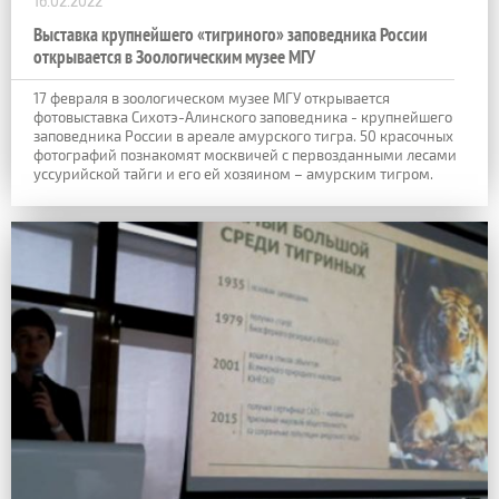
16.02.2022
Выставка крупнейшего «тигриного» заповедника России
открывается в Зоологическим музее МГУ
17 февраля в зоологическом музее МГУ открывается
фотовыставка Сихотэ-Алинского заповедника - крупнейшего
заповедника России в ареале амурского тигра. 50 красочных
фотографий познакомят москвичей с первозданными лесами
уссурийской тайги и его ей хозяином – амурским тигром.