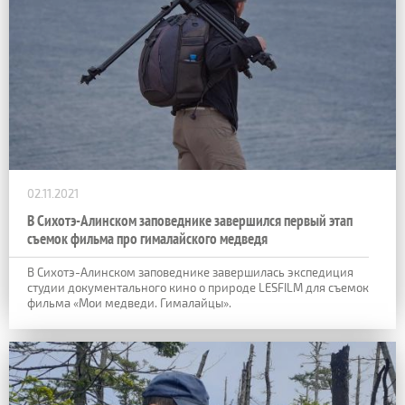
02.11.2021
В Сихотэ-Алинском заповеднике завершился первый этап
съемок фильма про гималайского медведя
В Сихотэ-Алинском заповеднике завершилась экспедиция
студии документального кино о природе LESFILM для съемок
фильма «Мои медведи. Гималайцы».