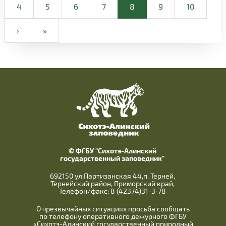
4
5
6
7
8
9
10
›
»
© ФГБУ "Сихотэ-Алинский
государственный заповедник"
692150 ул.Партизанская 44,п. Терней,
Тернейский район, Приморский край,
Телефон/факс: 8 (42374)31-3-78
О чрезвычайных ситуациях просьба сообщать
по телефону оперативного дежурного ФГБУ
«Сихотэ-Алинский государственный природный