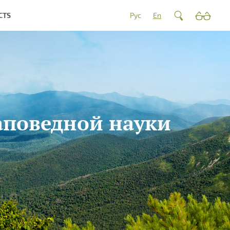
CTS
Рус
En
аповедной науки