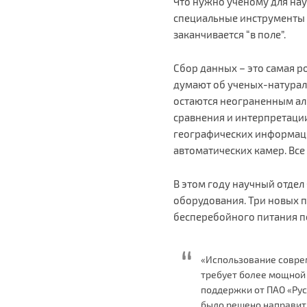
Что нужно ученому для на
специальные инструменты 
заканчивается “в поле”.
Сбор данных – это самая р
думают об ученых-натурали
остаются неограненным алм
сравнения и интерпретаци
географических информаци
автоматических камер. Все
В этом году научный отде
оборудования. Три новых 
бесперебойного питания п
«Использование соврем
требует более мощной 
поддержки от ПАО «Рус
было решено направить