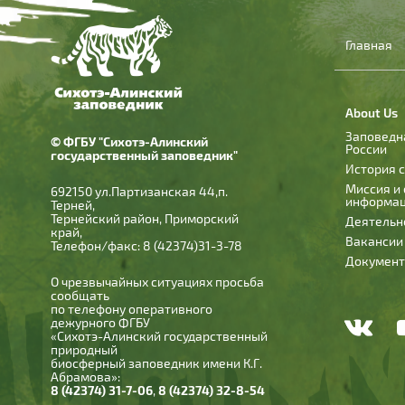
Главная
About Us
Заповедн
© ФГБУ "Сихотэ-Алинский
России
государственный заповедник"
История 
Миссия и
692150 ул.Партизанская 44,п.
информа
Терней,
Тернейский район, Приморский
Деятельн
край,
Вакансии
Телефон/факс: 8 (42374)31-3-78
Докумен
О чрезвычайных ситуациях просьба
сообщать
по телефону оперативного
дежурного ФГБУ
«Сихотэ-Алинский государственный
природный
биосферный заповедник имени К.Г.
Абрамова»:
8 (42374) 31-7-06
,
8 (42374) 32-8-54