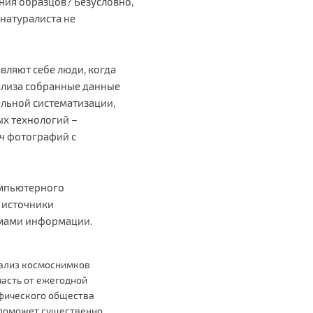
ния образцов? Безусловно,
натуралиста не
вляют себе люди, когда
нализа собранные данные
ельной систематизации,
ых технологий –
ч фотографий с
омпьютерного
 источники
емами информации.
нализ космоснимков
часть от ежегодной
афического общества
о поможет существенно