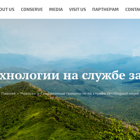
OUT US
CONSERVE
MEDIA
VISIT US
ПАРТНЕРАМ
CONTA
хнологии на службе з
Главная
»
Новости
»
Современные технологии на службе заповедной науки