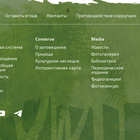
Оставить отзыв
Контакты
Противодействие коррупции
Conserve
Media
ая система
О заповеднике
Новости
Природа
Фотогалерея
создания
Культурное наследие
Библиотека
 общая
Интерактивная карта
Периодическое
ция
издание
ость
Видеогалерея
Фотоконкурс
ты