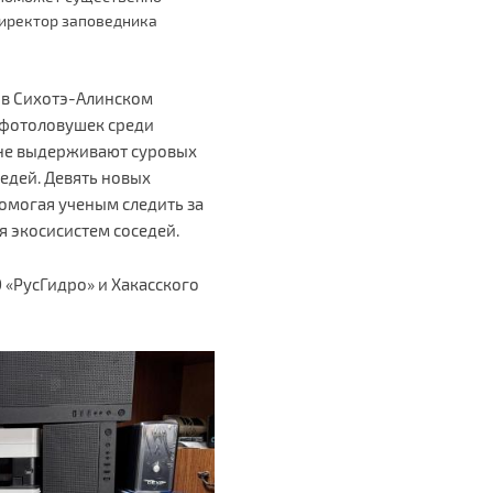
директор заповедника
 в Сихотэ-Алинском
 фотоловушек среди
 не выдерживают суровых
едей. Девять новых
омогая ученым следить за
я экосисистем соседей.
«РусГидро» и Хакасского