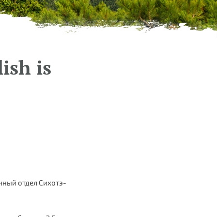
ish is
чный отдел Сихотэ-