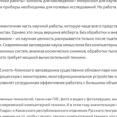
учной работы? Бинокль для наблюдений? Микроскоп для изуче
и приборы необходимы для полевых исследований. Но работа 
омантичная часть научной работы, которую чаще всего предста
стах. Однако это лишь вершина айсберга. Без обработки и а
азом – их научная ценность раскрывается только после тщат
и. Современная заповедная наука немыслима без компьютерн
онных систем, анализа космических снимков, обработки тыся
 это требует мощной вычислительной техники.
л Сихотэ-Алинского заповедника существенно обновил парк к
процессора с мониторами, многофункциональное устройство и
озволят сотрудникам эффективнее работать с большими объ
енных технологий, таких как ГИС, фото и видео с фотоловушек, а
современной компьютерной техники. И в этом году значительную 
Гидро» и Хакасского республиканского отделения Русского геогр
 именно на то, чтобы сделать закупку компьютерной техники, чт