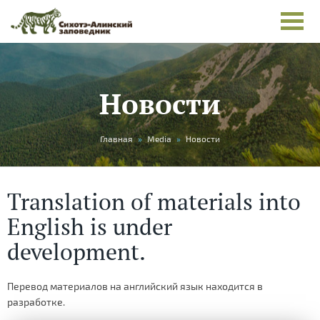
Новости
You
Главная
»
Media
»
Новости
are
here
Translation of materials into
English is under
development.
Перевод материалов на английский язык находится в
разработке.